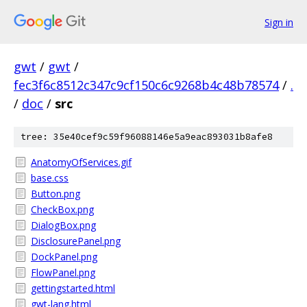
Sign in
gwt
/
gwt
/
fec3f6c8512c347c9cf150c6c9268b4c48b78574
/
.
/
doc
/
src
tree: 35e40cef9c59f96088146e5a9eac893031b8afe8
AnatomyOfServices.gif
base.css
Button.png
CheckBox.png
DialogBox.png
DisclosurePanel.png
DockPanel.png
FlowPanel.png
gettingstarted.html
gwt-lang.html