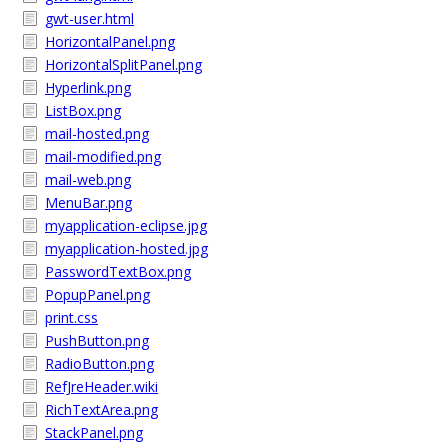
gwt-user.html
HorizontalPanel.png
HorizontalSplitPanel.png
Hyperlink.png
ListBox.png
mail-hosted.png
mail-modified.png
mail-web.png
MenuBar.png
myapplication-eclipse.jpg
myapplication-hosted.jpg
PasswordTextBox.png
PopupPanel.png
print.css
PushButton.png
RadioButton.png
RefJreHeader.wiki
RichTextArea.png
StackPanel.png