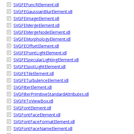
SVGFEFuncRElement.idl
SVGFEGaussianBlurElement.idl
SVGFEImageElement.idl
SVGFEMergeElement.idl
SVGFEMergeNodeElement.idl
SVGFEMorphologyElement.idl
SVGFEOffsetElement.idl
SVGFEPointLightElement.idl
SVGFESpecularLightingElement.idl
SVGFESpotLightElement.idl
SVGFETileElement.idl
SVGFETurbulenceElement.idl
SVGFilterElement.idl
SVGFilterPrimitiveStandardAttributes.idl
SVGFitToViewBox.idl
SVGFontElement.idl
SVGFontFaceElement.idl
SVGFontFaceFormatElement.idl
SVGFontFaceNameElement.idl