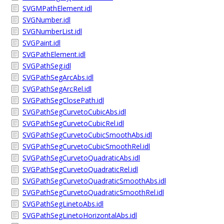
SVGMPathElement.idl
SVGNumber.idl
SVGNumberList.idl
SVGPaint.idl
SVGPathElement.idl
SVGPathSeg.idl
SVGPathSegArcAbs.idl
SVGPathSegArcRel.idl
SVGPathSegClosePath.idl
SVGPathSegCurvetoCubicAbs.idl
SVGPathSegCurvetoCubicRel.idl
SVGPathSegCurvetoCubicSmoothAbs.idl
SVGPathSegCurvetoCubicSmoothRel.idl
SVGPathSegCurvetoQuadraticAbs.idl
SVGPathSegCurvetoQuadraticRel.idl
SVGPathSegCurvetoQuadraticSmoothAbs.idl
SVGPathSegCurvetoQuadraticSmoothRel.idl
SVGPathSegLinetoAbs.idl
SVGPathSegLinetoHorizontalAbs.idl