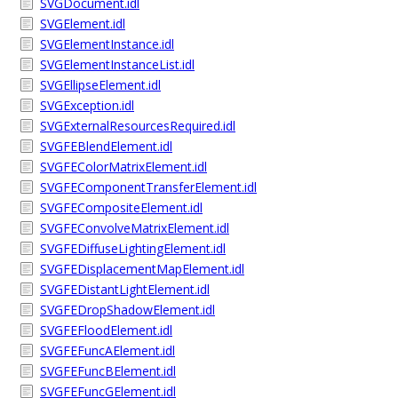
SVGDocument.idl
SVGElement.idl
SVGElementInstance.idl
SVGElementInstanceList.idl
SVGEllipseElement.idl
SVGException.idl
SVGExternalResourcesRequired.idl
SVGFEBlendElement.idl
SVGFEColorMatrixElement.idl
SVGFEComponentTransferElement.idl
SVGFECompositeElement.idl
SVGFEConvolveMatrixElement.idl
SVGFEDiffuseLightingElement.idl
SVGFEDisplacementMapElement.idl
SVGFEDistantLightElement.idl
SVGFEDropShadowElement.idl
SVGFEFloodElement.idl
SVGFEFuncAElement.idl
SVGFEFuncBElement.idl
SVGFEFuncGElement.idl