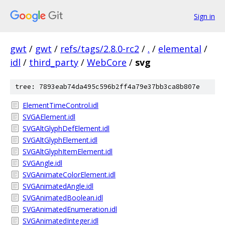
Sign in
gwt
/
gwt
/
refs/tags/2.8.0-rc2
/
.
/
elemental
/
idl
/
third_party
/
WebCore
/
svg
tree: 7893eab74da495c596b2ff4a79e37bb3ca8b807e
ElementTimeControl.idl
SVGAElement.idl
SVGAltGlyphDefElement.idl
SVGAltGlyphElement.idl
SVGAltGlyphItemElement.idl
SVGAngle.idl
SVGAnimateColorElement.idl
SVGAnimatedAngle.idl
SVGAnimatedBoolean.idl
SVGAnimatedEnumeration.idl
SVGAnimatedInteger.idl