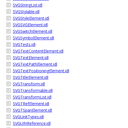
SVGStringList.idl
SVGStylable.idl
SVGStyleElement.idl
SVGSVGElement.idl
SVGSwitchElement.idl
SVGSymbolElement.idl
SVGTests.idl
SVGTextContentElement.idl
SVGTextElement.idl
SVGTextPathElement.idl
SVGTextPositioningElement.idl
SVGTitleElement.idl
SVGTransform.idl
SVGTransformable.idl
SVGTransformList.idl
SVGTRefElement.idl
SVGTSpanElement.idl
SVGUnitTypes.idl
SVGURIReference.idl