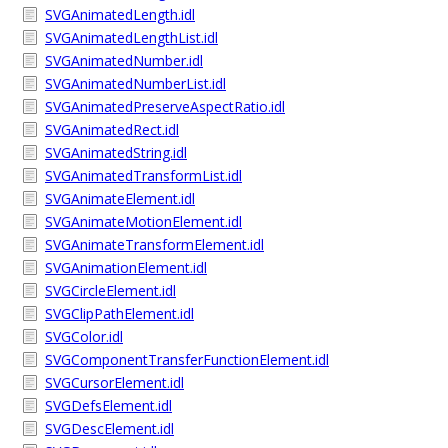
SVGAnimatedLength.idl
SVGAnimatedLengthList.idl
SVGAnimatedNumber.idl
SVGAnimatedNumberList.idl
SVGAnimatedPreserveAspectRatio.idl
SVGAnimatedRect.idl
SVGAnimatedString.idl
SVGAnimatedTransformList.idl
SVGAnimateElement.idl
SVGAnimateMotionElement.idl
SVGAnimateTransformElement.idl
SVGAnimationElement.idl
SVGCircleElement.idl
SVGClipPathElement.idl
SVGColor.idl
SVGComponentTransferFunctionElement.idl
SVGCursorElement.idl
SVGDefsElement.idl
SVGDescElement.idl