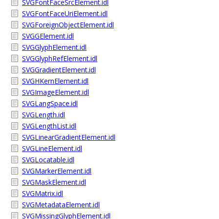
SVGFontFaceSrcElement.idl
SVGFontFaceUriElement.idl
SVGForeignObjectElement.idl
SVGGElement.idl
SVGGlyphElement.idl
SVGGlyphRefElement.idl
SVGGradientElement.idl
SVGHKernElement.idl
SVGImageElement.idl
SVGLangSpace.idl
SVGLength.idl
SVGLengthList.idl
SVGLinearGradientElement.idl
SVGLineElement.idl
SVGLocatable.idl
SVGMarkerElement.idl
SVGMaskElement.idl
SVGMatrix.idl
SVGMetadataElement.idl
SVGMissingGlyphElement.idl