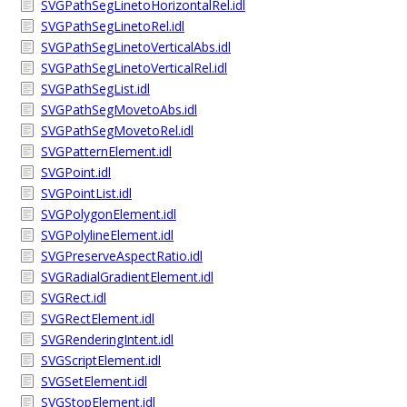
SVGPathSegLinetoHorizontalRel.idl
SVGPathSegLinetoRel.idl
SVGPathSegLinetoVerticalAbs.idl
SVGPathSegLinetoVerticalRel.idl
SVGPathSegList.idl
SVGPathSegMovetoAbs.idl
SVGPathSegMovetoRel.idl
SVGPatternElement.idl
SVGPoint.idl
SVGPointList.idl
SVGPolygonElement.idl
SVGPolylineElement.idl
SVGPreserveAspectRatio.idl
SVGRadialGradientElement.idl
SVGRect.idl
SVGRectElement.idl
SVGRenderingIntent.idl
SVGScriptElement.idl
SVGSetElement.idl
SVGStopElement.idl