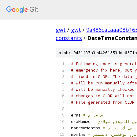
gwt
/
gwt
/
9a486cacaaa08b16
constants
/
DateTimeConstant
blob: 9431f37a3e44261553ddc6571b
# Following code is generat
# emergency fix here, but y
# fixed in CLDR. The data g
# will be run manually afte
# will be manually checked 
# changes in CLDR will not 
# File generated from CLDR 
eras 
=
م
ق.م,
eraNames 
=
ميلادي
الميلاد,
بل
narrowMonths 
=
د
ب,
ك,
س,
غ
months 
=
ديسمبر
نوفمبر,
وبر