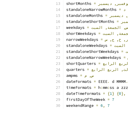
shortMonths 
=
ديسمبر
نوفمبر
standaloneNarrowMonths 
=
د
standaloneMonths 
=
ديسمبر
ر
standaloneShortMonths 
=
مبر
weekdays 
=
السبت
الجمعة,
يس
shortWeekdays 
=
السبت
لجمعة
narrowWeekdays 
=
س
ج,
خ,
ر,
standaloneWeekdays 
=
السبت
standaloneShortWeekdays 
=
ت
standaloneNarrowWeekdays 
=
shortQuarters 
=
الرابع
لربع
quarters 
=
الرابع
الربع
الث
ampms 
=
م
ص,
dateFormats 
=
 EEEE
،
 d MMMM
،
timeFormats 
=
 h
:
mm
:
ss a zzz
dateTimeFormats 
=
{
1
}
{
0
},
firstDayOfTheWeek 
=
7
weekendRange 
=
6
,
7