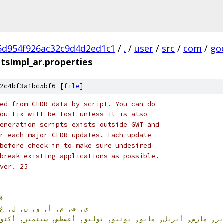
5d954f926ac32c9d4d2ed1c1
/
.
/
user
/
src
/
com
/
go
sImpl_ar.properties
2c4bf3a1bc5bf6 [
file
]
ed from CLDR data by script. You can do
ou fix will be lost unless it is also
eneration scripts exists outside GWT and
r each major CLDR updates. Each update
before check in to make sure undesired
break existing applications as possible.
ver. 25
ق
ي,
ف,
م,
أ,
و,
ن,
ل,
,
اير
مارس,
أبريل,
مايو,
يونيو,
يوليو,
أغسطس,
سبتمبر,
أكت,