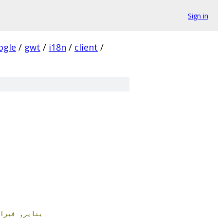
Sign in
ogle
/
gwt
/
i18n
/
client
/
يناير,
فبر,